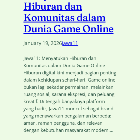
Hiburan dan
Komunitas dalam
Dunia Game Online
January 19, 2026
jawa11
Jawa11: Menyatukan Hiburan dan
Komunitas dalam Dunia Game Online
Hiburan digital kini menjadi bagian penting
dalam kehidupan sehari-hari. Game online
bukan lagi sekadar permainan, melainkan
ruang sosial, sarana ekspresi, dan peluang
kreatif. Di tengah banyaknya platform
yang hadir, Jawa11 muncul sebagai brand
yang menawarkan pengalaman berbeda:
aman, ramah pengguna, dan relevan
dengan kebutuhan masyarakat modern.…