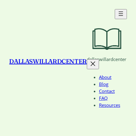
dallaswillardcenter
DALLASWILLARDCENTER
About
Blog
Contact
FAQ
Resources